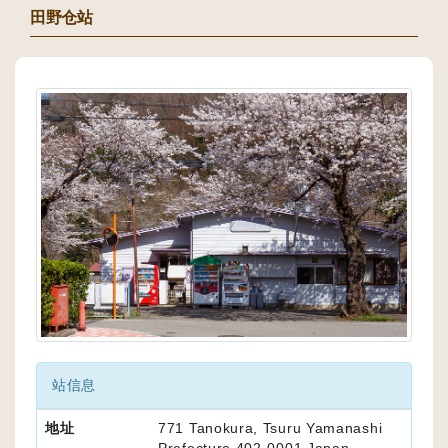
田野仓站
站信息
地址
771 Tanokura, Tsuru Yamanashi
Prefecture 402-0001 Japan